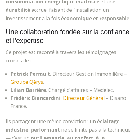
consommation énergétique maîtrisée
et une
durabilité
accrue, faisant de l’installation un
investissement à la fois
économique et responsabl
e.
Une collaboration fondée sur la confiance
et l’expertise
Ce projet est raconté à travers les témoignages
croisés de :
Patrick Perrault
, Directeur Gestion Immobili
ère –
Groupe Qérys
,
Lilian Barri
ère
, Chargé d’affaires
– Medelec,
Fr
édéric Biancardini
,
Directeur Général
– Disano
France.
Ils partagent une m
ême conviction : un
éclairage
industriel performant
ne se limite pas à la technique
— c’est un
outil essentiel au confort,
à la