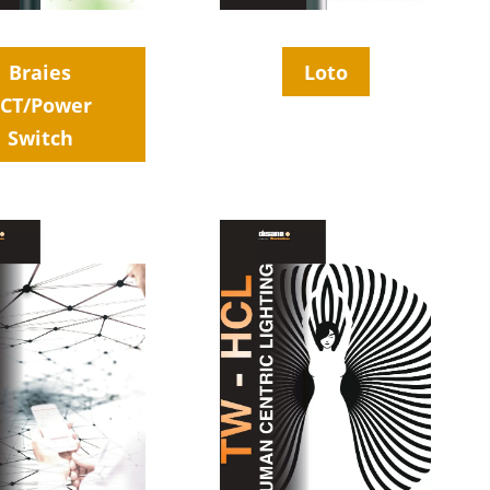
Braies
Loto
CT/Power
Switch