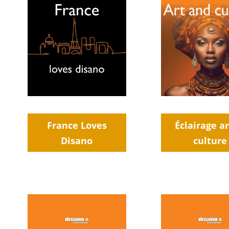
France Loves
Éclairage ar
Disano
culture