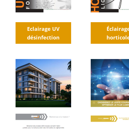
Eclairage UV
Éclairag
désinfection
horticol