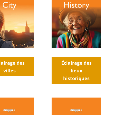
lairage des
Éclairage des
villes
lieux
historiques