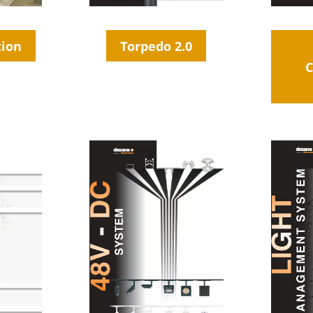
tion
Torpedo 2.0
C