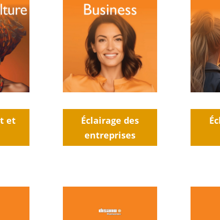
t et
Éclairage des
Éc
entreprises