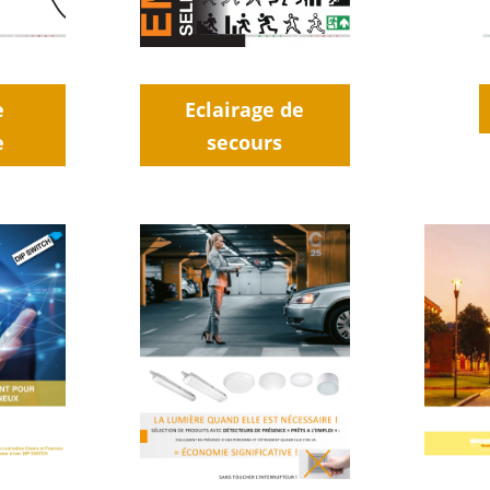
e
Eclairage de
e
secours