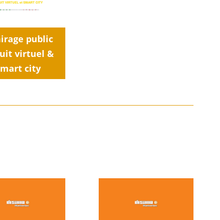
airage public
uit virtuel &
mart city