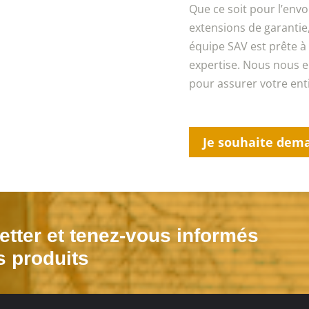
Que ce soit pour l’envo
extensions de garantie,
équipe SAV est prête à
expertise. Nous nous en
pour assurer votre enti
Je souhaite dema
tter et tenez-vous informés
s produits