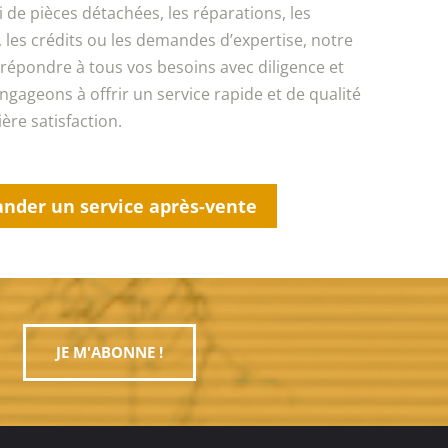
i de pièces détachées, les réparations, les
 les crédits ou les demandes d’expertise, notre
 répondre à tous vos besoins avec diligence et
gageons à offrir un service rapide et de qualité
ère satisfaction.
nder un service après-vente
JE M'ABONNE !