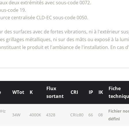
 aux deux extrémités avec sous-code 0072.
ous-code 19.
urce centralisée CLD-EC sous-code 0050.
 des surfaces avec de fortes vibrations, ni à l'extérieur su
 grillages métalliques, ni sur des mâts ou exposé à la lumièr
nstituant le produit et l'ambiance de l'installation. En cas d
Flux
Fiche
e
WTot
K
CRI
IP
IK
sortant
techniq
0Hz
Fichier no
34W
4000K
4328
CRI≥80
66
08
défini