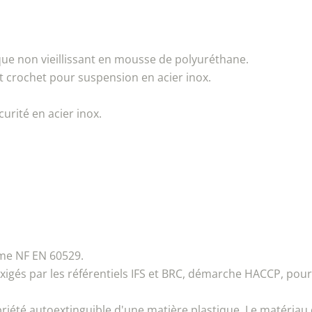
ique non vieillissant en mousse de polyuréthane.
 et crochet pour suspension en acier inox.
urité en acier inox.
rme NF EN 60529.
 exigés par les référentiels IFS et BRC, démarche HACCP, pour
priété autoextinguible d'une matière plastique. Le matéria