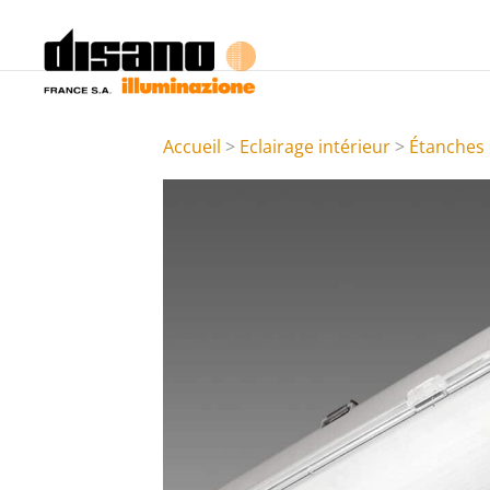
Accueil
>
Eclairage intérieur
>
Étanches 