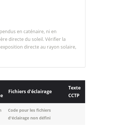
spendus en caténaire, ni en
e directe du soleil. Vérifier la
'exposition directe au rayon solaire,
Texte
Fichiers d'éclairage
ue
CCTP
n
Code pour les fichiers
d'éclairage non défini