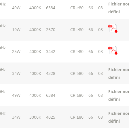
0Hz
Fichier no
49W
4000K
6384
CRI≥80
66
08
défini
0Hz
19W
4000K
2670
CRI≥80
66
08
0Hz
25W
4000K
3442
CRI≥80
66
08
0Hz
Fichier no
34W
4000K
4328
CRI≥80
66
08
défini
0Hz
Fichier no
49W
4000K
6384
CRI≥80
66
08
défini
0Hz
Fichier no
34W
3000K
4025
CRI≥80
66
08
défini