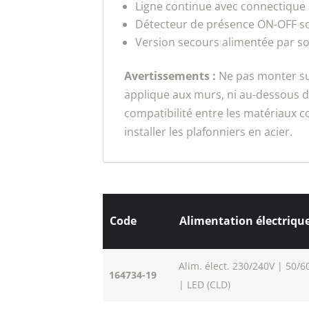
Ligne continue avec connectique
Détecteur de présence ON-OFF s
Version secours alimentée par so
Avertissements :
Ne pas monter sur
applique aux murs, ni au-dessous des
compatibilité entre les matériaux co
installer les plafonniers en acier.
Code
Alimentation électriqu
Alim. élect. 230/240V | 50/6
164734-19
| LED (CLD)