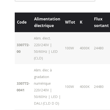
Alimentation
Flux
Code
WTot
K
électrique
sortant
Alim. élect.
330772-
220/240V |
100W
4000K
24480
00
50/60Hz | LED
(CLD)
Alim. élec à
gradation
330772-
numérique
100W
4000K
24480
0041
220/240V |
50/60Hz | LED |
DALI (CLD D D)