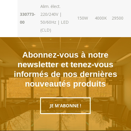
Alim. élect.
330773-
220/240V |
150W
4000K
29500
00
50/60Hz | LED
(CLD)
Abonnez-vous à notre
newsletter et tenez-vous
informés de nos dernières
nouveautés produits
JE M'ABONNE !