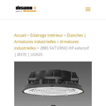
Accueil
>
Eclairage intérieur
>
Étanches |
Armatures industrielles
>
Armatures
industrielles
> 2885 SATURNO HP extensif
| Ø370 | UGR25