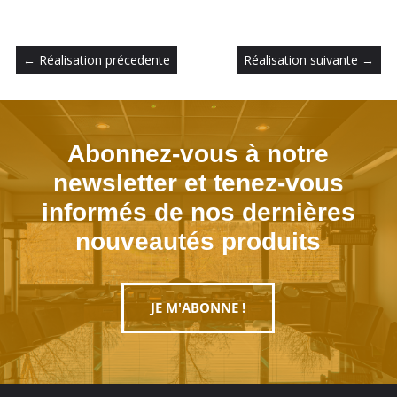
←
Réalisation précedente
Réalisation suivante
→
Abonnez-vous à notre
newsletter et tenez-vous
informés de nos dernières
nouveautés produits
JE M'ABONNE !