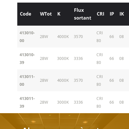
Flux
Code
WTot
K
CRI
IP
IK
sortant
413010-
CRI
28W
4000K
3570
66
08
00
80
413010-
CRI
28W
3000K
3336
66
08
39
80
413011-
CRI
28W
4000K
3570
66
08
00
80
413011-
CRI
28W
3000K
3336
66
08
39
80