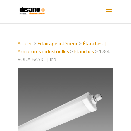
Accueil
>
Eclairage intérieur
>
Étanches |
Armatures industrielles
>
Étanches
> 1784
RODA BASIC | led