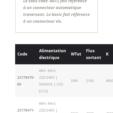
Le sous-code -0072 fait référence
à un connecteur automatique
traversant. Le basic fait référence
à un connecteur vis.
Alimentation
Flux
Code
WTot
K
électrique
sortant
Alim. élect.
22178470-
220/240V |
18W
2160
400
00
50/60Hz | LED
(CLD)
Alim. élect.
22178471-
220/240V |