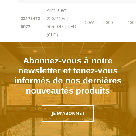
Alim. élect.
22178472-
220/240V |
50W
6000
400
0072
50/60Hz | LED
(CLD)
Abonnez-vous à notre
newsletter et tenez-vous
informés de nos dernières
nouveautés produits
JE M'ABONNE !