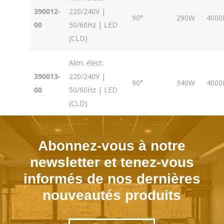
390012-
220/240V |
90°
290W
4000
00
50/60Hz | LED
(CLD)
Alim. élect.
390013-
220/240V |
90°
340W
4000
00
50/60Hz | LED
(CLD)
Abonnez-vous à notre
newsletter et tenez-vous
informés de nos dernières
nouveautés produits