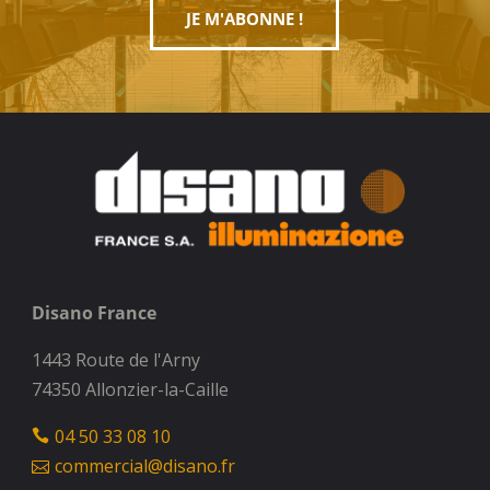
JE M'ABONNE !
Disano France
1443 Route de l'Arny
74350 Allonzier-la-Caille
04 50 33 08 10
commercial@disano.fr