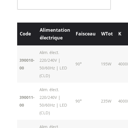
Alimentation
Code
Faisceau
WTot
K
électrique
Alim. élect.
390010-
220/240V |
90°
195W
4000
00
50/60Hz | LED
(CLD)
Alim. élect.
390011-
220/240V |
90°
235W
4000
00
50/60Hz | LED
(CLD)
Alim. élect.