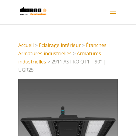
Accueil
>
Eclairage intérieur
>
Étanches |
Armatures industrielles
>
Armatures
industrielles
> 2911 ASTRO Q11 | 90° |
UGR25