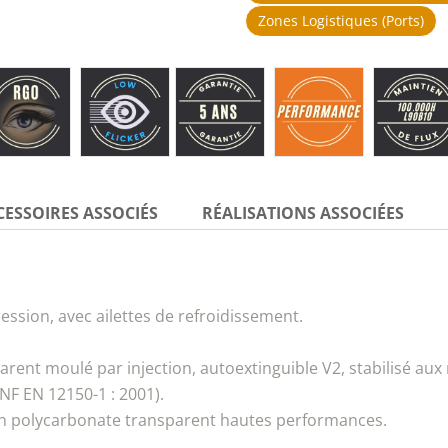
Zones Logistiques (ports)
CESSOIRES ASSOCIÉS
RÉALISATIONS ASSOCIÉES
sion, avec ailettes de refroidissement.
rent moulé par injection, autoextinguible V2, stabilisé aux
NF EN 12150-1 : 2001).
en polycarbonate transparent hautes performances.