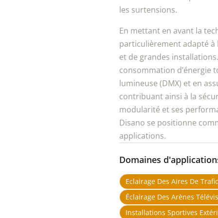
les surtensions.
En mettant en avant la tec
particulièrement adapté à l
et de grandes installations
consommation d’énergie to
lumineuse (DMX) et en assu
contribuant ainsi à la sécur
modularité et ses perform
Disano se positionne comm
applications.
Domaines d'application
Eclairage Des Aires De Trafi
Éclairage Des Arènes Télévi
Installations Sportives Extér