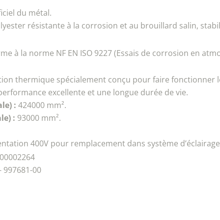
ciel du métal.
ster résistante à la corrosion et au brouillard salin, stabi
me à la norme NF EN ISO 9227 (Essais de corrosion en atmos
tion thermique spécialement conçu pour faire fonctionner 
erformance excellente et une longue durée de vie.
le) :
424000 mm².
e) :
93000 mm².
mentation 400V pour remplacement dans système d’éclairage 
-00002264
- 997681-00