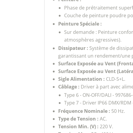
Phase de prétraitement superfi
Couche de peinture poudre polye
Peinture Spéciale :
Sur demande : Peinture confor
atmosphères agressives).
Dissipateur :
Système de dissipa
garantissant un rendement/une p
Surface Exposée au Vent (Fronta
Surface Exposée au Vent (Latéral
Sigle Alimentation :
CLD-S+L.
Câblage :
Driver à part avec ali
Type 6 - ON-OFF/DALI - 997686
Type 7 - Driver IP66 DMX/RDM 
Fréquence Nominale :
50 Hz.
Type de Tension :
AC.
Tension Min. (V) :
220 V.