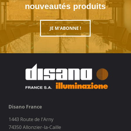
nouveautés produits
JE M'ABONNE !
Disano France
1443 Route de l'Arny
74350 Allonzier-la-Caille