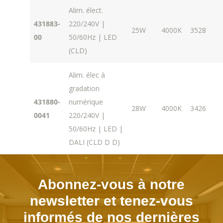
Alim. élect.
431883-
220/240V |
25W
4000K
3528
00
50/60Hz | LED
(CLD)
Alim. élec à
gradation
431880-
numérique
28W
4000K
3426
0041
220/240V |
50/60Hz | LED |
DALI (CLD D D)
Abonnez-vous à notre
newsletter et tenez-vous
informés de nos dernières