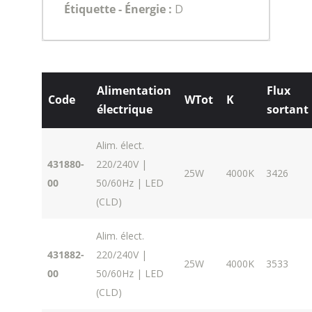
Étiquette - Énergie :
D
Alimentation
Flux
Code
WTot
K
électrique
sortant
Alim. élect.
431880-
220/240V |
25W
4000K
3426
00
50/60Hz | LED
(CLD)
Alim. élect.
431882-
220/240V |
25W
4000K
3533
00
50/60Hz | LED
(CLD)