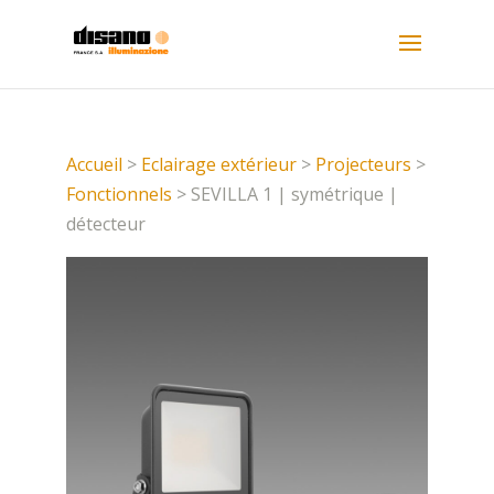
Accueil
>
Eclairage extérieur
>
Projecteurs
>
Fonctionnels
> SEVILLA 1 | symétrique |
détecteur