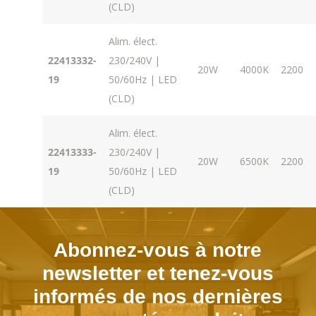
(CLD)
Alim. élect.
22413332-
230/240V |
20W
4000K
2200
19
50/60Hz | LED
(CLD)
Alim. élect.
22413333-
230/240V |
20W
6500K
2200
19
50/60Hz | LED
(CLD)
Abonnez-vous à notre
newsletter et tenez-vous
informés de nos dernières