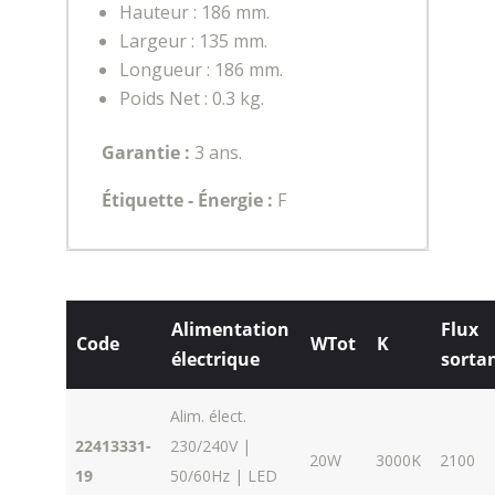
Hauteur : 186 mm.
Largeur : 135 mm.
Longueur : 186 mm.
Poids Net : 0.3 kg.
Garantie :
3 ans.
Étiquette - Énergie :
F
Alimentation
Flux
Code
WTot
K
électrique
sorta
Alim. élect.
22413331-
230/240V |
20W
3000K
2100
19
50/60Hz | LED