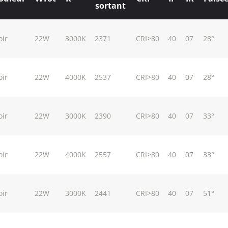
sortant
oir
22W
3000K
2371
CRI>80
40
07
28°
oir
22W
4000K
2537
CRI>80
40
07
28°
oir
22W
3000K
2390
CRI>80
40
07
33°
oir
22W
4000K
2557
CRI>80
40
07
33°
oir
22W
3000K
2441
CRI>80
40
07
51°