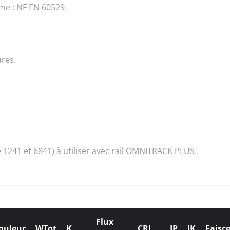
me : NF EN 60529.
ures.
 1241 et 6841) à utiliser avec rail OMNITRACK PLUS.
Flux
ouleur
WTot
K
CRI
IP
IK
Faisc