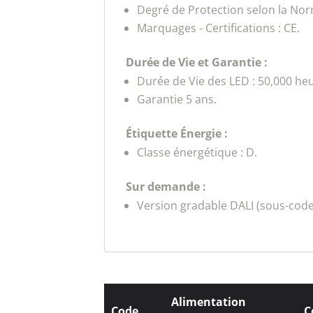
Degré de Protection selon la Nor
Marquages - Certifications : CE.
Durée de Vie et Garantie :
Durée de Vie des LED : 50,000 he
Garantie 5 ans.
Étiquette Énergie :
Classe énergétique : D.
Sur demande :
Version gradable DALI (sous-code
Alimentation
Code
C