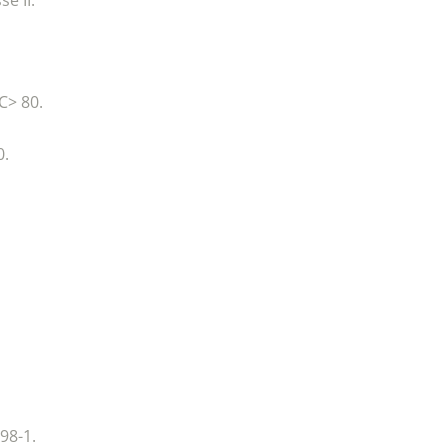
se II.
C> 80.
0.
98-1.