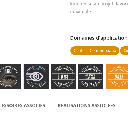
lumineuse au projet, favor
maximale.
Domaines d'application
Centres Commerciaux
Ci
CESSOIRES ASSOCIÉS
RÉALISATIONS ASSOCIÉES