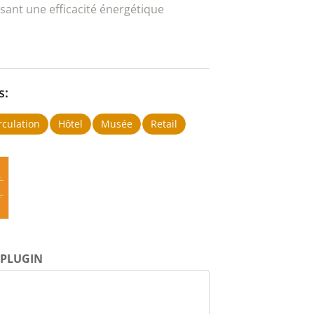
isant une efficacité énergétique
s:
rculation
Hôtel
Musée
Retail
PLUGIN