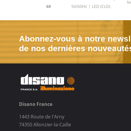
N
68
50/60Hz | LED (CLD)
Abonnez-vous à notre newsle
de nos dernières nouveauté
Disano France
1443 Route de l'Arny
74350 Allonzier-la-Caille