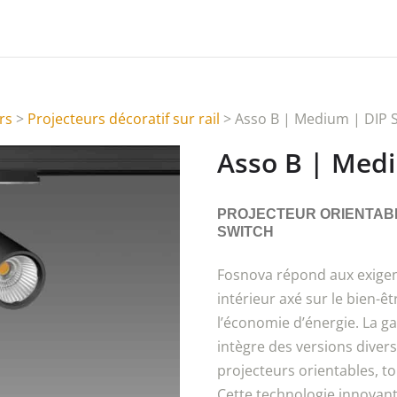
rs
>
Projecteurs décoratif sur rail
> Asso B | Medium | DIP
Asso B | Med
PROJECTEUR ORIENTABL
SWITCH
Fosnova répond aux exigen
intérieur axé sur le bien-êt
l’économie d’énergie. La 
intègre des versions divers
projecteurs orientables, 
Cette technologie innovant