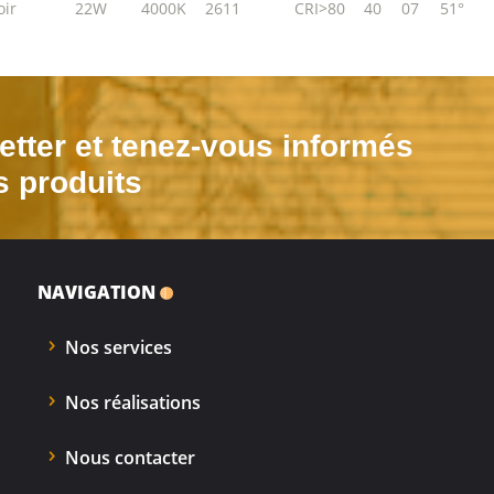
oir
22W
4000K
2611
CRI>80
40
07
51°
tter et tenez-vous informés
s produits
NAVIGATION
Nos services
Nos réalisations
Nous contacter