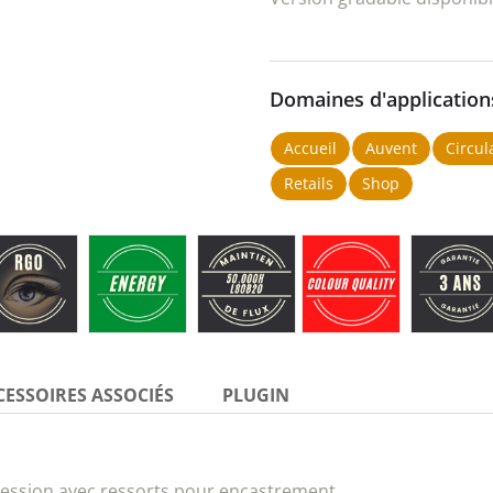
Domaines d'application
Accueil
Auvent
Circul
Retails
Shop
CESSOIRES ASSOCIÉS
PLUGIN
ession avec ressorts pour encastrement.