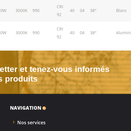
CRI
10W
3000K
990
40
04
38°
Blanc
92
CRI
10W
3000K
990
40
04
38°
Alumin
92
tter et tenez-vous informés
s produits
NAVIGATION
Nos services