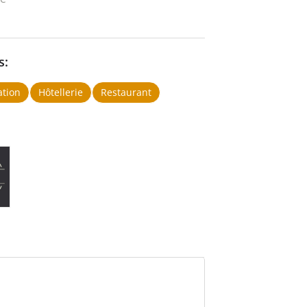
s:
ation
Hôtellerie
Restaurant