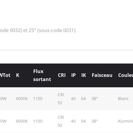
code 0032) et 25° (sous-code 0031).
Flux
WTot
K
CRI
IP
IK
Faisceau
Coule
sortant
CRI
10W
4000K
1100
40
04
38°
Blanc
92
CRI
10W
4000K
1100
40
04
38°
Alumin
92