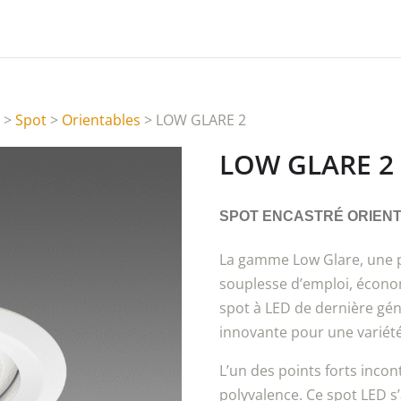
s
>
Spot
>
Orientables
> LOW GLARE 2
LOW GLARE 2
SPOT ENCASTRÉ ORIENT
La gamme Low Glare, une p
souplesse d’emploi, économ
spot à LED de dernière gén
innovante pour une variété
L’un des points forts inco
polyvalence. Ce spot LED s