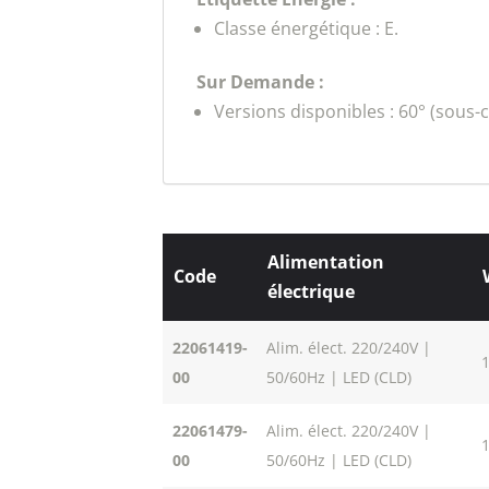
Classe énergétique : E.
Sur Demande :
Versions disponibles : 60° (sous-
Alimentation
Code
électrique
22061419-
Alim. élect. 220/240V |
00
50/60Hz | LED (CLD)
22061479-
Alim. élect. 220/240V |
00
50/60Hz | LED (CLD)