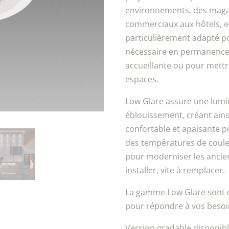
environnements, des maga
commerciaux aux hôtels, en 
particulièrement adapté po
nécessaire en permanence,
accueillante ou pour mettr
espaces.
Low Glare assure une lumi
éblouissement, créant ain
confortable et apaisante po
des températures de coule
pour moderniser les ancien
installer, vite à remplacer.
La gamme Low Glare sont d
pour répondre à vos besoin
Version gradable disponib