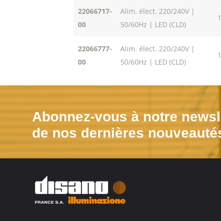
22066717-
Alim. élect. 220/240V |
00
50/60Hz | LED (CLD)
22066777-
Alim. élect. 220/240V |
00
50/60Hz | LED (CLD)
Abonnez-vous à notre newsle
de nos dernières nouveauté