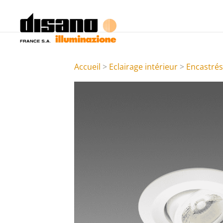
Accueil
>
Eclairage intérieur
>
Encastré