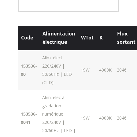
Alimentation
Flux
Code
WTot
K
électrique
sortant
Alim. élect.
153536-
220/240V |
19W
4000K
2046
00
50/60Hz | LED
(CLD)
Alim. élec à
gradation
153536-
numérique
19W
4000K
2046
0041
220/240V |
50/60Hz | LED |