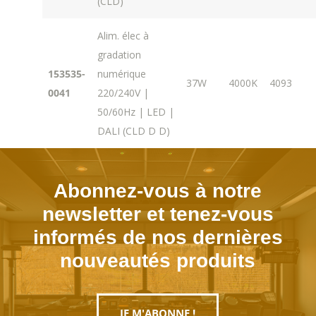
(CLD)
Alim. élec à
gradation
153535-
numérique
37W
4000K
4093
0041
220/240V |
50/60Hz | LED |
DALI (CLD D D)
Abonnez-vous à notre
newsletter et tenez-vous
informés de nos dernières
nouveautés produits
JE M'ABONNE !