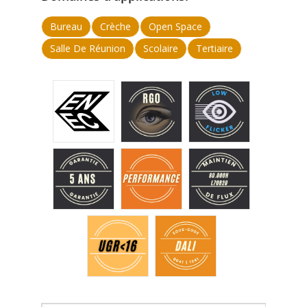
Bureau
Crèche
Open Space
Salle De Réunion
Scolaire
Tertiaire