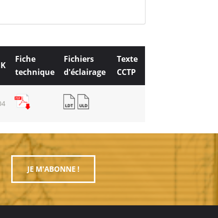
Fiche
Fichiers
Texte
IK
technique
d'éclairage
CCTP
04
JE M'ABONNE !