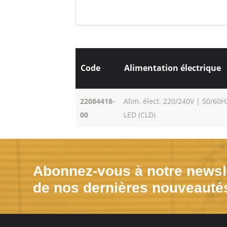
Code
Alimentation électrique
22084418-
Alim. élect. 220/240V | 50/60H
00
LED (CLD)
Abonnez-vous à notre newsle
de nos dernières nouveauté