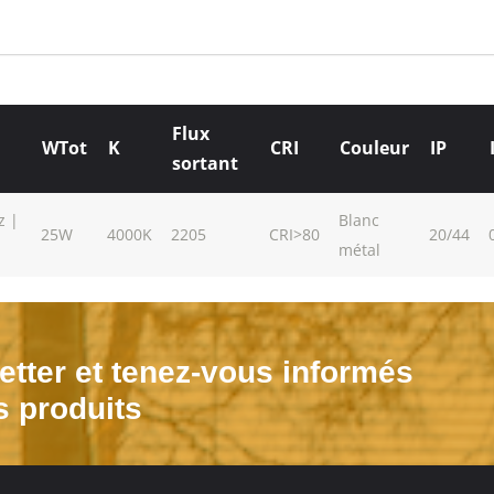
Flux
WTot
K
CRI
Couleur
IP
sortant
z |
Blanc
25W
4000K
2205
CRI>80
20/44
métal
tter et tenez-vous informés
s produits