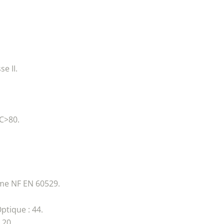
se II.
RC>80.
rme NF EN 60529.
Optique : 44.
 20.