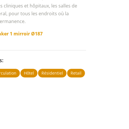
 cliniques et hôpitaux, les salles de
ral, pour tous les endroits où la
permanence.
ker 1 mirroir Ø187
s:
rculation
Hôtel
Résidentiel
Retail