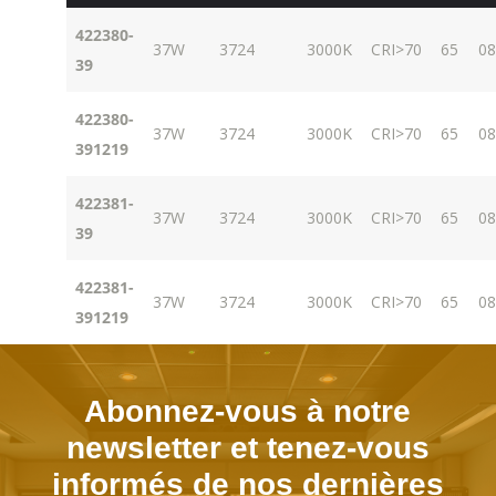
422380-
37W
3724
3000K
CRI>70
65
08
39
422380-
37W
3724
3000K
CRI>70
65
08
391219
422381-
37W
3724
3000K
CRI>70
65
08
39
422381-
37W
3724
3000K
CRI>70
65
08
391219
Abonnez-vous à notre
newsletter et tenez-vous
informés de nos dernières