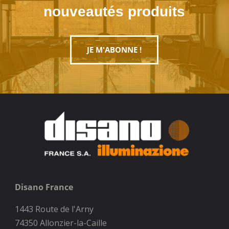
nouveautés produits
JE M'ABONNE !
Disano France
1443 Route de l'Arny
74350 Allonzier-la-Caille